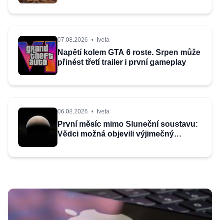
uhlík
07.08.2026
•
Iveta
Napětí kolem GTA 6 roste. Srpen může
přinést třetí trailer i první gameplay
06.08.2026
•
Iveta
První měsíc mimo Sluneční soustavu:
Vědci možná objevili výjimečný
systém