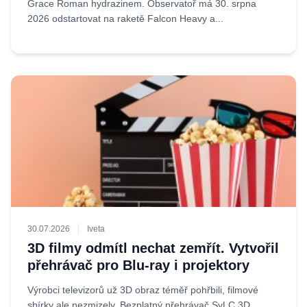
Grace Roman hydrazinem. Observatoř má 30. srpna
2026 odstartovat na raketě Falcon Heavy a...
30.07.2026
Iveta
3D filmy odmítl nechat zemřít. Vytvořil
přehrávač pro Blu-ray i projektory
Výrobci televizorů už 3D obraz téměř pohřbili, filmové
sbírky ale nezmizely. Bezplatný přehrávač SyLC 3D