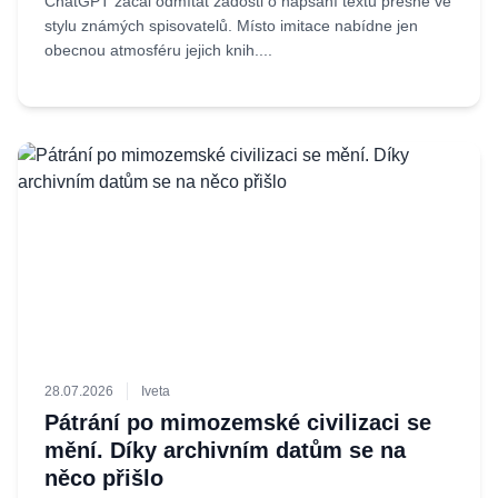
ChatGPT začal odmítat žádosti o napsání textu přesně ve
stylu známých spisovatelů. Místo imitace nabídne jen
obecnou atmosféru jejich knih....
28.07.2026
Iveta
Pátrání po mimozemské civilizaci se
mění. Díky archivním datům se na
něco přišlo