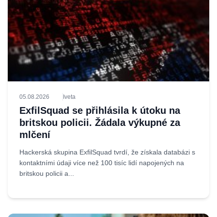
05.08.2026
Iveta
ExfilSquad se přihlásila k útoku na
britskou policii. Žádala výkupné za
mlčení
Hackerská skupina ExfilSquad tvrdí, že získala databázi s
kontaktními údaji více než 100 tisíc lidí napojených na
britskou policii a...