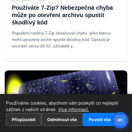
Používáte 7-Zip? Nebezpečná chyba
může po otevření archivu spustit
škodlivý kód
Populární nástroj 7-Zip obsahoval chybu, přes kterou
mohl upravený archiv spustit škodlivý kód. Oprava je
součástí verze 26.02, uživatelé ji...
Používáme cookies, abychom vám poskytli co nejlepší
zážitek z našich stránek.
Více informací.
Přizpůsobit
Odmítnout vše
Povolit vše
MC