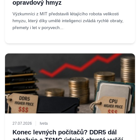
opravdový hmyz
Výzkumníci z MIT představili létajícího robota velikosti
hmyzu, který díky umělé inteligenci zvládá rychlé obraty,
přemety i let v poryvech...
27.07.2026
Iveta
Konec levných počítačů? DDR5 dál