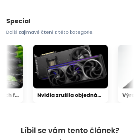
Special
Další zajímavé čtení z této kategorie.
Zen 6 přinese 5 nových funkcí pro vyšší stabilitu výkonu, nejen herního
Nvidia zrušila objednávku GeForce RTX 5090 za $4600, Asus ji prý dodá za $5200
Líbil se vám tento článek?