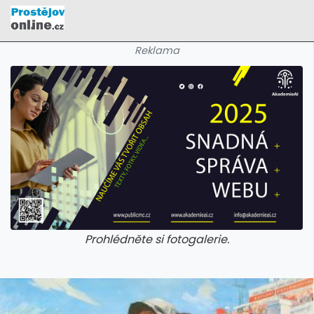
Reklama
Prohlédněte si fotogalerie.
galerie: cviky
galerie: cviky