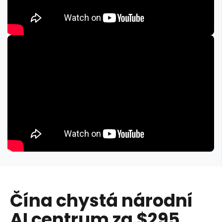
Čína chystá národní
AI centrum za $295