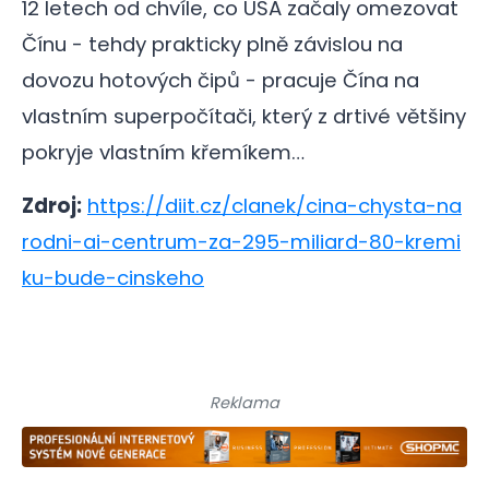
12 letech od chvíle, co USA začaly omezovat
Čínu - tehdy prakticky plně závislou na
dovozu hotových čipů - pracuje Čína na
vlastním superpočítači, který z drtivé většiny
pokryje vlastním křemíkem…
Zdroj:
https://diit.cz/clanek/cina-chysta-na
rodni-ai-centrum-za-295-miliard-80-kremi
ku-bude-cinskeho
Reklama