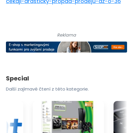
cekaji-drasticky-propad-prodeju-az-o-36
Reklama
Special
Další zajímavé čtení z této kategorie.