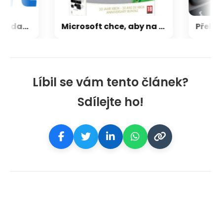
CXMT odmítla požadavky Applu, nenechá si diktovat ceny
Microsoft chce, aby na Xbox Helix běhaly všechny hry, které kdy vyšly pro Xbox
Líbil se vám tento článek?
Sdílejte ho!