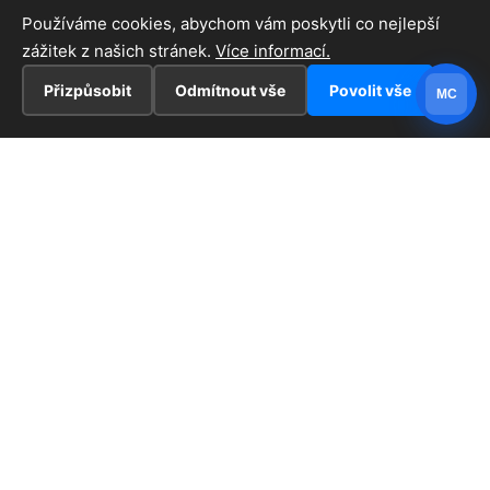
Používáme cookies, abychom vám poskytli co nejlepší
zážitek z našich stránek.
Více informací.
Přizpůsobit
Odmítnout vše
Povolit vše
MC
INFORMACE