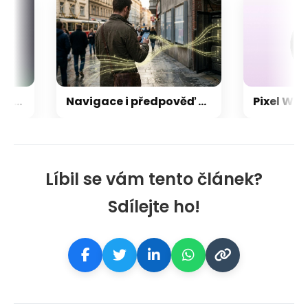
Spotify pokořilo rekordní milník v počtu platících posluchačů, konkurence může jen závidět
Navigace i předpověď počasí: vaše oblíbené aplikace mohou tajně odesílat informace o poloze
Líbil se vám tento článek?
Sdílejte ho!