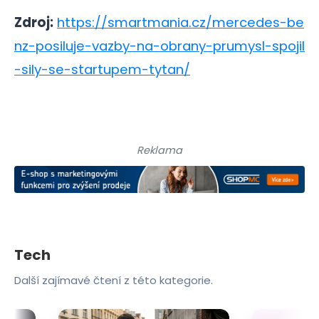
Zdroj:
https://smartmania.cz/mercedes-be
nz-posiluje-vazby-na-obrany-prumysl-spojil
-sily-se-startupem-tytan/
Reklama
Tech
Další zajímavé čtení z této kategorie.